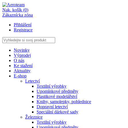
Nak. košík (
0
)
Zákaznícka zóna
Přihlášení
Registrace
Novinky
Výprodej
O nás
Ke stažení
Aktuality
E-shop
Letectví
Textilní výrobky
Upomínkové předměty
Plastikové modelářství
Knihy, samolepky, pohlednice
Dopravní letectví
Speciální dárkové sady
Železnice
Textilní výrobky
Upomínkové předměty