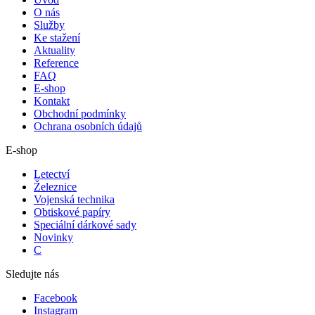
O nás
Služby
Ke stažení
Aktuality
Reference
FAQ
E-shop
Kontakt
Obchodní podmínky
Ochrana osobních údajů
E-shop
Letectví
Železnice
Vojenská technika
Obtiskové papíry
Speciální dárkové sady
Novinky
C
Sledujte nás
Facebook
Instagram