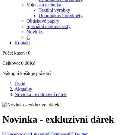
Vojenská technika
Textilní výrobky
Upomínkové předměty
Obtiskové papíry
Speciální dárkové sady
Novinky
C
Kontakt
Počet kusov:
0
Celkovo:
0.00Kč
Nákupní košík je prázdný
Úvod
Aktuality
Novinka - exkluzivní dárek
Novinka - exkluzivní dárek