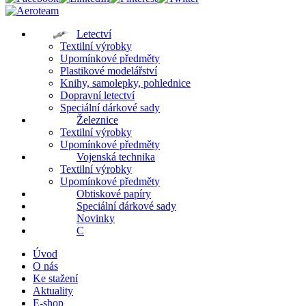
Letectví
Textilní výrobky
Upomínkové předměty
Plastikové modelářství
Knihy, samolepky, pohlednice
Dopravní letectví
Speciální dárkové sady
Železnice
Textilní výrobky
Upomínkové předměty
Vojenská technika
Textilní výrobky
Upomínkové předměty
Obtiskové papíry
Speciální dárkové sady
Novinky
C
Úvod
O nás
Ke stažení
Aktuality
E-shop