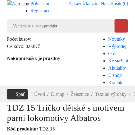
Přihlášení
Zákaznícka zóna
Nak. košík (
0
)
Registrace
Počet kusov:
Novinky
0
Celkovo:
0.00Kč
Výprodej
O nás
Nákupní košík je prázdný
Ke stažení
Aktuality
E-shop
Kontakt
Späť
Úvod
E-shop
Železnice
Textilní výrobky
T
TDZ 15 Tričko dětské s motivem
parní lokomotivy Albatros
Kód produktu:
TDZ 15