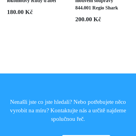
lokomotivy Rudý ďábel
motivem soupravy
844.001 Regio Shark
180.00 Kč
200.00 Kč
Nenašli jste co jste hledali? Nebo potřebujete něco
vyrobit na míru? Kontaktujte nás a určitě najdeme
spolučnou řeč.