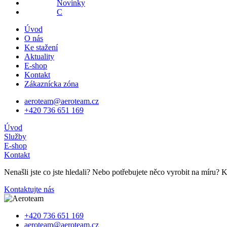
Novinky
C
Úvod
O nás
Ke stažení
Aktuality
E-shop
Kontakt
Zákaznícka zóna
aeroteam@aeroteam.cz
+420 736 651 169
Úvod
Služby
E-shop
Kontakt
Nenašli jste co jste hledali? Nebo potřebujete něco vyrobit na míru? 
Kontaktujte nás
+420 736 651 169
aeroteam@aeroteam.cz