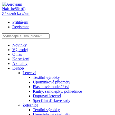
Nak. košík (
0
)
Zákaznícka zóna
Přihlášení
Registrace
Novinky
Výprodej
O nás
Ke stažení
Aktuality
E-shop
Letectví
Textilní výrobky
Upomínkové předměty
Plastikové modelářství
Knihy, samolepky, pohlednice
Dopravní letectví
Speciální dárkové sady
Železnice
Textilní výrobky
Upomínkové předměty