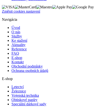
Změnit cookies nastavení
Navigácia
Úvod
O nás
Služby
Ke stažení
Aktuality
Reference
FAQ
E-shop
Kontakt
Obchodní podmínky
Ochrana osobních údajů
E-shop
Letectví
Železnice
Vojenská technika
Obtiskové papíry
Speciální dárkové sady