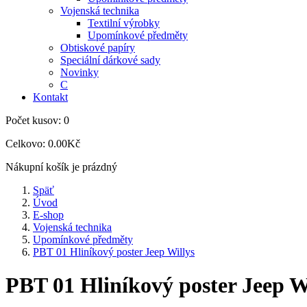
Vojenská technika
Textilní výrobky
Upomínkové předměty
Obtiskové papíry
Speciální dárkové sady
Novinky
C
Kontakt
Počet kusov:
0
Celkovo:
0.00Kč
Nákupní košík je prázdný
Späť
Úvod
E-shop
Vojenská technika
Upomínkové předměty
PBT 01 Hliníkový poster Jeep Willys
PBT 01 Hliníkový poster Jeep W