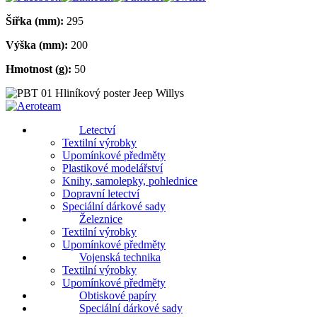
Šířka (mm):
295
Výška (mm):
200
Hmotnost (g):
50
Letectví
Textilní výrobky
Upomínkové předměty
Plastikové modelářství
Knihy, samolepky, pohlednice
Dopravní letectví
Speciální dárkové sady
Železnice
Textilní výrobky
Upomínkové předměty
Vojenská technika
Textilní výrobky
Upomínkové předměty
Obtiskové papíry
Speciální dárkové sady