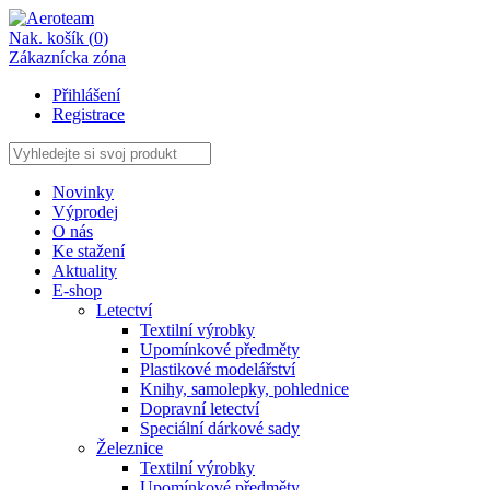
Nak. košík (
0
)
Zákaznícka zóna
Přihlášení
Registrace
Novinky
Výprodej
O nás
Ke stažení
Aktuality
E-shop
Letectví
Textilní výrobky
Upomínkové předměty
Plastikové modelářství
Knihy, samolepky, pohlednice
Dopravní letectví
Speciální dárkové sady
Železnice
Textilní výrobky
Upomínkové předměty