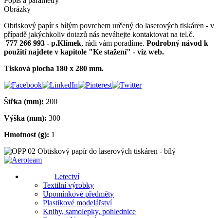
Popis a parametry
Obrázky
Obtiskový papír s bílým povrchem určený do laserových tiskáren - v
případě jakýchkoliv dotazů nás neváhejte kontaktovat na tel.č.
777 266 993 - p.Klímek
, rádi vám poradíme.
Podrobný návod k
použití najdete v kapitole "Ke stažení" - viz web.
Tisková plocha 180 x 280 mm.
Šířka (mm):
200
Výška (mm):
300
Hmotnost (g):
1
Letectví
Textilní výrobky
Upomínkové předměty
Plastikové modelářství
Knihy, samolepky, pohlednice