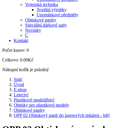
Vojenská technika
Textilní výrobky
Upomínkové předměty
Obtiskové papíry
Speciální dárkové sady
Novinky
C
Kontakt
Počet kusov:
0
Celkovo:
0.00Kč
Nákupní košík je prázdný
Späť
Úvod
E-shop
Letectví
Plastikové modelářství
Obtisky pro plastikové modely
Obtiskové papíry
OPP 02 Obtiskový papír do laserových tiskáren - bílý