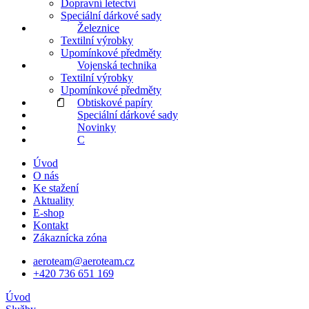
Dopravní letectví
Speciální dárkové sady
Železnice
Textilní výrobky
Upomínkové předměty
Vojenská technika
Textilní výrobky
Upomínkové předměty
Obtiskové papíry
Speciální dárkové sady
Novinky
C
Úvod
O nás
Ke stažení
Aktuality
E-shop
Kontakt
Zákaznícka zóna
aeroteam@aeroteam.cz
+420 736 651 169
Úvod