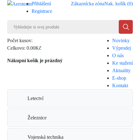
Přihlášení
Zákaznícka zóna
Nak. košík (
0
)
Registrace
Počet kusov:
Novinky
0
Celkovo:
0.00Kč
Výprodej
O nás
Nákupní košík je prázdný
Ke stažení
Aktuality
E-shop
Kontakt
Letectví
Železnice
Vojenská technika