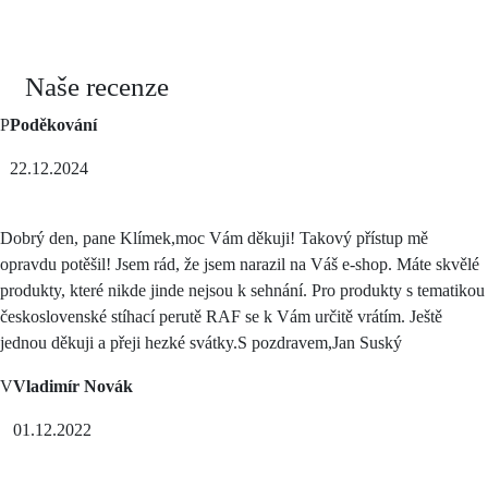
Naše recenze
P
Poděkování
22.12.2024
Dobrý den, pane Klímek,moc Vám děkuji! Takový přístup mě
opravdu potěšil! Jsem rád, že jsem narazil na Váš e-shop. Máte skvělé
produkty, které nikde jinde nejsou k sehnání. Pro produkty s tematikou
československé stíhací perutě RAF se k Vám určitě vrátím. Ještě
jednou děkuji a přeji hezké svátky.S pozdravem,Jan Suský
V
Vladimír Novák
01.12.2022