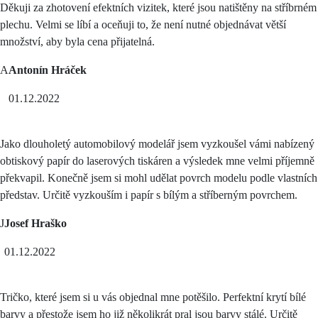
Děkuji za zhotovení efektních vizitek, které jsou natištěny na stříbrném
plechu. Velmi se líbí a oceňuji to, že není nutné objednávat větší
množství, aby byla cena přijatelná.
A
Antonín Hráček
01.12.2022
Jako dlouholetý automobilový modelář jsem vyzkoušel vámi nabízený
obtiskový papír do laserových tiskáren a výsledek mne velmi příjemně
překvapil. Konečně jsem si mohl udělat povrch modelu podle vlastních
představ. Určitě vyzkouším i papír s bílým a stříberným povrchem.
J
Josef Hraško
01.12.2022
Tričko, které jsem si u vás objednal mne potěšilo. Perfektní krytí bílé
barvy a přestože jsem ho již několikrát pral jsou barvy stálé. Určitě